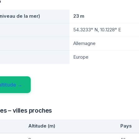
s
 niveau de la mer)
23 m
54.3233° N, 10.1228° E
Allemagne
Europe
ltitude →
es – villes proches
Altitude (m)
Pays