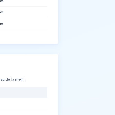
ne
ne
ne
au de la mer) :