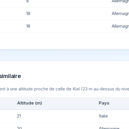
8
Allemag
18
Allemag
18
Allemag
similaire
uent à une altitude proche de celle de Kiel (23 m au-dessus du nive
Altitude (m)
Pays
21
Italie
20
Allemagne