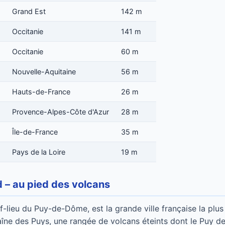
Grand Est
142 m
Occitanie
141 m
Occitanie
60 m
Nouvelle-Aquitaine
56 m
Hauts-de-France
26 m
Provence-Alpes-Côte d'Azur
28 m
Île-de-France
35 m
Pays de la Loire
19 m
 – au pied des volcans
-lieu du Puy-de-Dôme, est la grande ville française la plus
aîne des Puys, une rangée de volcans éteints dont le Puy d