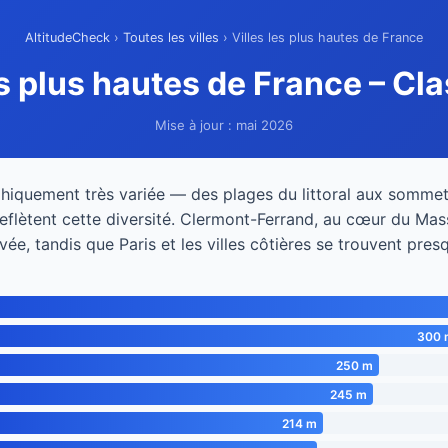
AltitudeCheck
›
Toutes les villes
› Villes les plus hautes de France
es plus hautes de France – C
Mise à jour : mai 2026
hiquement très variée — des plages du littoral aux sommets
reflètent cette diversité. Clermont-Ferrand, au cœur du Massi
evée, tandis que Paris et les villes côtières se trouvent pre
300 
250 m
245 m
214 m