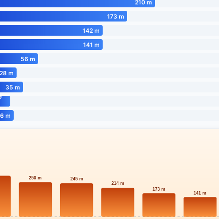
210 m
173 m
142 m
141 m
56 m
28 m
35 m
9
m
6 m
250 m
245 m
214 m
173 m
141 m