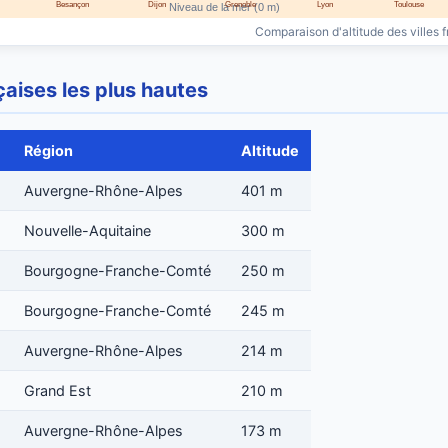
Besançon
Dijon
Grenoble
Lyon
Toulouse
Niveau de la mer (0 m)
Comparaison d'altitude des villes 
nçaises les plus hautes
Région
Altitude
Auvergne-Rhône-Alpes
401 m
Nouvelle-Aquitaine
300 m
Bourgogne-Franche-Comté
250 m
Bourgogne-Franche-Comté
245 m
Auvergne-Rhône-Alpes
214 m
Grand Est
210 m
Auvergne-Rhône-Alpes
173 m