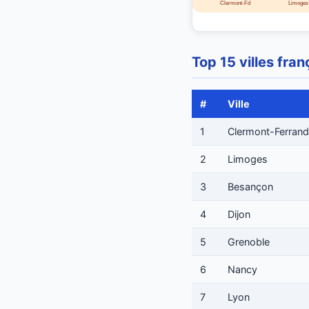
Clermont-Fd
Limoges
Top 15 villes fra
#
Ville
1
Clermont-Ferrand
2
Limoges
3
Besançon
4
Dijon
5
Grenoble
6
Nancy
7
Lyon