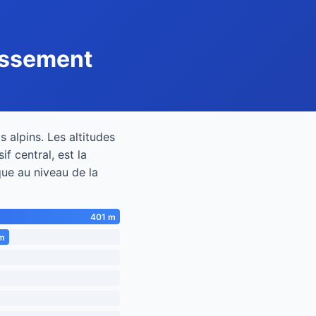
lassement
 alpins. Les altitudes
f central, est la
sque au niveau de la
401 m
m