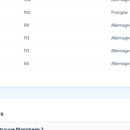
100
Pologne
99
Allemagn
113
Allemagn
113
Allemagn
94
Allemagn
es
e trouve Mannheim ?