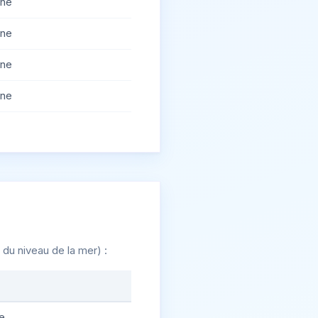
gne
gne
gne
gne
du niveau de la mer) :
e