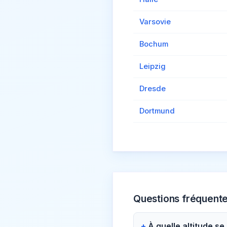
Varsovie
Bochum
Leipzig
Dresde
Dortmund
Questions fréquent
À quelle altitude s