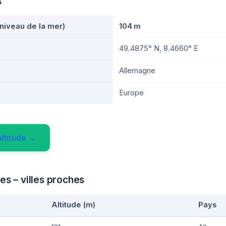
s
 niveau de la mer)
104 m
49.4875° N, 8.4660° E
Allemagne
Europe
ltitude →
es – villes proches
Altitude (m)
Pays