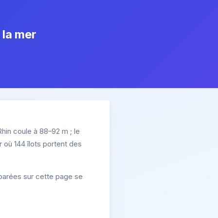
 la mer
hin coule à 88–92 m ; le
 où 144 îlots portent des
mparées sur cette page se