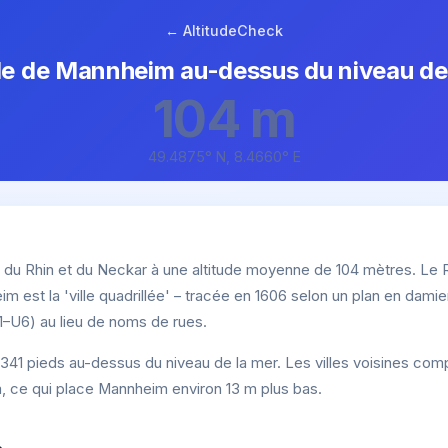
← AltitudeCheck
de de Mannheim au-dessus du niveau de
104 m
49.4875° N, 8.4660° E
du Rhin et du Neckar à une altitude moyenne de 104 mètres. Le R
est la 'ville quadrillée' – tracée en 1606 selon un plan en damier
–U6) au lieu de noms de rues.
341 pieds au-dessus du niveau de la mer. Les villes voisines co
, ce qui place Mannheim environ 13 m plus bas.