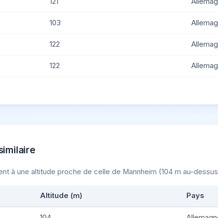
121
Allema
103
Allema
122
Allema
122
Allema
similaire
tuent à une altitude proche de celle de Mannheim (104 m au-dessus 
Altitude (m)
Pays
104
Allemagn