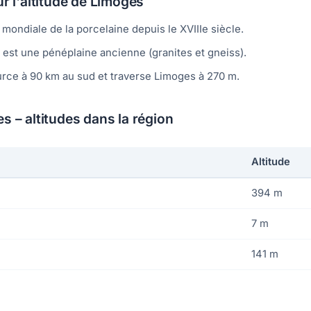
ur l'altitude de Limoges
 mondiale de la porcelaine depuis le XVIIIe siècle.
 est une pénéplaine ancienne (granites et gneiss).
rce à 90 km au sud et traverse Limoges à 270 m.
s – altitudes dans la région
Altitude
394 m
7 m
141 m