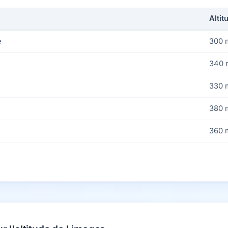
Altit
e
300 
340 
330 
380 
360 