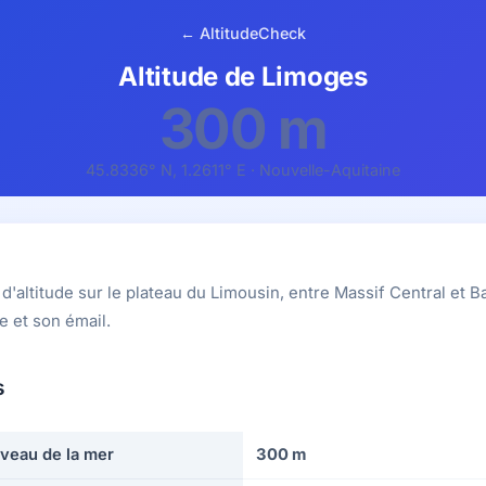
← AltitudeCheck
Altitude de Limoges
300 m
45.8336° N, 1.2611° E · Nouvelle-Aquitaine
'altitude sur le plateau du Limousin, entre Massif Central et Bas
e et son émail.
s
iveau de la mer
300 m