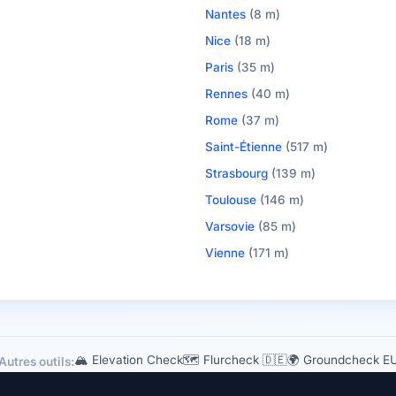
Nantes
(8 m)
Nice
(18 m)
Paris
(35 m)
Rennes
(40 m)
Rome
(37 m)
Saint-Étienne
(517 m)
Strasbourg
(139 m)
Toulouse
(146 m)
Varsovie
(85 m)
Vienne
(171 m)
🏔 Elevation Check
🗺️ Flurcheck 🇩🇪
🌍 Groundcheck E
Autres outils: