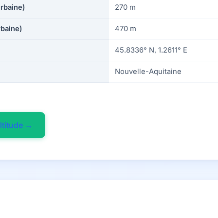
urbaine)
270 m
rbaine)
470 m
45.8336° N, 1.2611° E
Nouvelle-Aquitaine
ltitude →