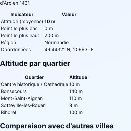
d'Arc en 1431.
Indicateur
Valeur
Altitude (moyenne)
10 m
Point le plus bas
0 m
Point le plus haut
200 m
Région
Normandie
Coordonnées
49.4432° N, 1.0993° E
Altitude par quartier
Quartier
Altitude
Centre historique / Cathédrale
10 m
Bonsecours
140 m
Mont-Saint-Aignan
110 m
Sotteville-lès-Rouen
8 m
Bihorel
100 m
Comparaison avec d'autres villes