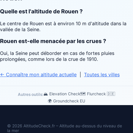
Quelle est l'altitude de Rouen ?
Le centre de Rouen est à environ 10 m d'altitude dans la
vallée de la Seine.
Rouen est-elle menacée par les crues ?
Oui, la Seine peut déborder en cas de fortes pluies
prolongées, comme lors de la crue de 1910.
← Connaître mon altitude actuelle
|
Toutes les villes
🏔 Elevation Check
🗺️ Flurcheck 🇩🇪
Autres outils:
🌍 Groundcheck EU
© 2026 AltitudeCheck.fr – Altitude au-dessus du niveau de
la mer