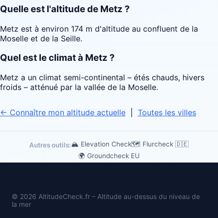
Quelle est l'altitude de Metz ?
Metz est à environ 174 m d'altitude au confluent de la
Moselle et de la Seille.
Quel est le climat à Metz ?
Metz a un climat semi-continental – étés chauds, hivers
froids – atténué par la vallée de la Moselle.
← Connaître mon altitude actuelle
|
Toutes les villes
🏔 Elevation Check
🗺️ Flurcheck 🇩🇪
Autres outils:
🌍 Groundcheck EU
© 2026 AltitudeCheck.fr – Altitude au-dessus du niveau de
la mer