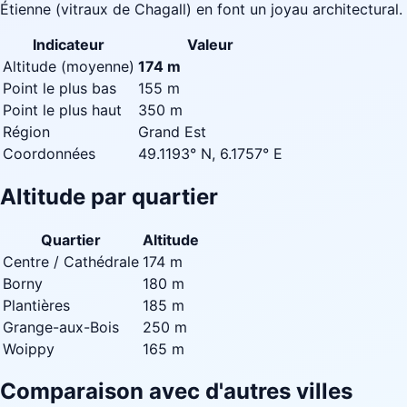
Étienne (vitraux de Chagall) en font un joyau architectural.
Indicateur
Valeur
Altitude (moyenne)
174 m
Point le plus bas
155 m
Point le plus haut
350 m
Région
Grand Est
Coordonnées
49.1193° N, 6.1757° E
Altitude par quartier
Quartier
Altitude
Centre / Cathédrale
174 m
Borny
180 m
Plantières
185 m
Grange-aux-Bois
250 m
Woippy
165 m
Comparaison avec d'autres villes