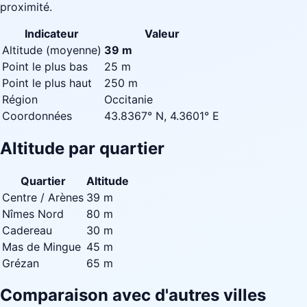
proximité.
Indicateur
Valeur
Altitude (moyenne)
39 m
Point le plus bas
25 m
Point le plus haut
250 m
Région
Occitanie
Coordonnées
43.8367° N, 4.3601° E
Altitude par quartier
Quartier
Altitude
Centre / Arènes
39 m
Nîmes Nord
80 m
Cadereau
30 m
Mas de Mingue
45 m
Grézan
65 m
Comparaison avec d'autres villes