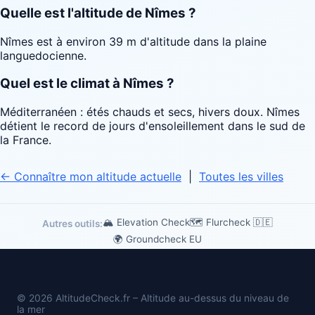
Quelle est l'altitude de Nîmes ?
Nîmes est à environ 39 m d'altitude dans la plaine
languedocienne.
Quel est le climat à Nîmes ?
Méditerranéen : étés chauds et secs, hivers doux. Nîmes
détient le record de jours d'ensoleillement dans le sud de
la France.
← Connaître mon altitude actuelle
|
Toutes les villes
🏔 Elevation Check
🗺️ Flurcheck 🇩🇪
Autres outils:
🌍 Groundcheck EU
© 2026 AltitudeCheck.fr – Altitude au-dessus du niveau de
la mer